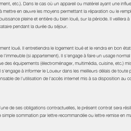
ent, etc.). Dans le cas où un appareil ou matériel ayant une influe
e à mettre en œuvre les moyens permettant la réparation ou le rempl
uissance pleine et entière du bien loué, sur la période. Il veillera à
ocataire pendant la durée du séjour.
ent loué. Il entretiendra le logement loué et le rendra en bon état 
 de l'immeuble (si appartement). Il s'engage à faire un usage norm
que des équipements (électroménager, multimédia, cuisine, etc.) mis à 
Il s'engage à informer le Loueur dans les meilleurs délais de tout
able de l'utilisation de l'accès internet mis à sa disposition au co
e de ses obligations contractuelles, le présent contrat sera résilié
ne simple sommation par lettre recommandée ou lettre remise en ma